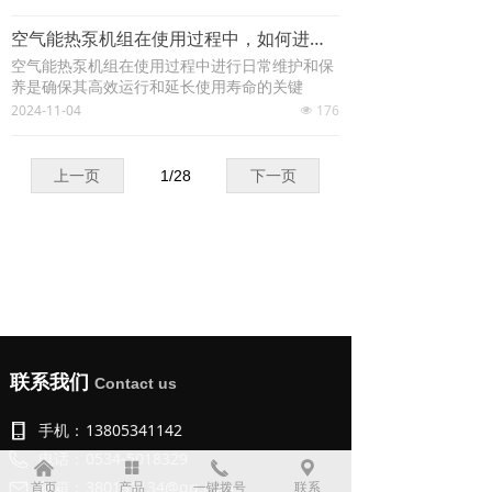
空气能热泵机组在使用过程中，如何进行日常维护和保养？
空气能热泵机组在使用过程中进行日常维护和保
养是确保其高效运行和延长使用寿命的关键
2024-11-04
176
넶
上一页
1
/
28
下一页
联系我们
Contact us
手机：
13805341142
电话：
0534-5018329
낀
넒
끅
끇
邮箱：
380131134@qq.com
首页
产品
一键拨号
联系