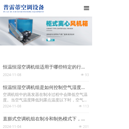
끀
恒温恒湿空调机组适用于哪些特定的行业或场景？
2024-11-08
93
넶
恒温恒湿空调机组是如何控制空气湿度的？
空调机组中的蒸发器在制冷过程中会降低空气温
度。当空气温度降低到露点温度以下时，空气中
的水蒸气会凝结成水滴，这个过程称为除湿。空
2024-11-08
113
넶
调机组通过收集和排出这些凝结水来降低空气湿
度。
直膨式空调机组在制冷和制热模式下，其能效表现有何不同？
2024-11-04
201
넶